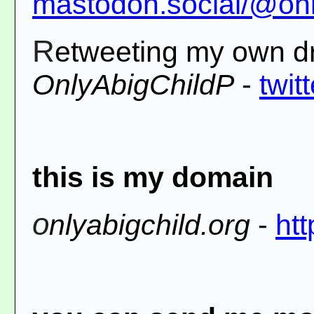
mastodon.social/@onl
Retweeting my own dr
OnlyAbigChildP
-
twit
this is my domain
onlyabigchild.org
-
htt