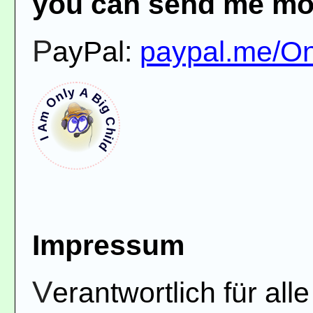
you can send me mo
PayPal:
paypal.me/O
I Am Only A Big Child
Impressum
Verantwortlich für alle durch Iamonly Abigchild